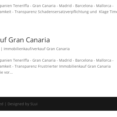
anien Teneriffa - Gran Canaria - Madrid - Barcelona - Mallorca -
ksamkeit - Transparenz Schadensersatzverpflichtung und Klage Tim
auf Gran Canaria
|
Immobilienkauf/verkauf Gran Canaria
anien Teneriffa - Gran Canaria - Madrid - Barcelona - Mallorca -
samkeit - Transparenz Frustrierter Immobilienkauf Gran Canaria
 vor...
ed | Designed by SLui